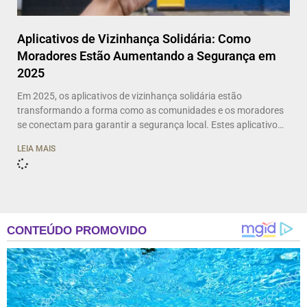
Aplicativos de Vizinhança Solidária: Como
Moradores Estão Aumentando a Segurança em
2025
Em 2025, os aplicativos de vizinhança solidária estão
transformando a forma como as comunidades e os moradores
se conectam para garantir a segurança local. Estes aplicativos
permitem que os residentes compartilhem informações de
LEIA MAIS
segurança em tempo real, alertem sobre atividades suspeitas,
organizem patrulhas comunitárias e se conectem diretamente
com autoridades locais. O objetivo principal é criar um ambiente
mais seguro e unido nas vizinhanças, ajudando a reduzir crimes
e aumentar a sensação de proteção. Como Funcionam os
Aplicativos de Vizinhança Solidária? Esses apps funcionam
como plataformas digitais que permitem aos moradores
compartilhar informações de segurança, como alertas de
atividades suspeitas,