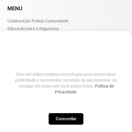
MENU
Colaboração Polícia-Comunidade
Educação para a Segurança
Iniciativas de Inclusão Social
Políticas de Segurança Urbana
Prevenção ao Crime
Programas Comunitários
Saúde e Segurança Pública
Este site utiliza cookies e tecnologias para personalizar
Tecnologias de Segurança
publicidade e recomendar conteúdo de seu interesse. Ao
REDES SOCIAIS
navegar em nosso site você aceita nossa
Política de
Privacidade
.
POLÍTICA DE PRIVACIDADE
Concordar
Termos Legais
Política de Privacidade